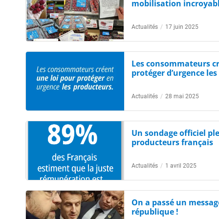
mobilisation incroyabl
Actualités
/
17 juin 2025
Les consommateurs cr
protéger d’urgence le
Actualités
/
28 mai 2025
Un sondage officiel ple
producteurs français
Actualités
/
1 avril 2025
On a passé un message
république !