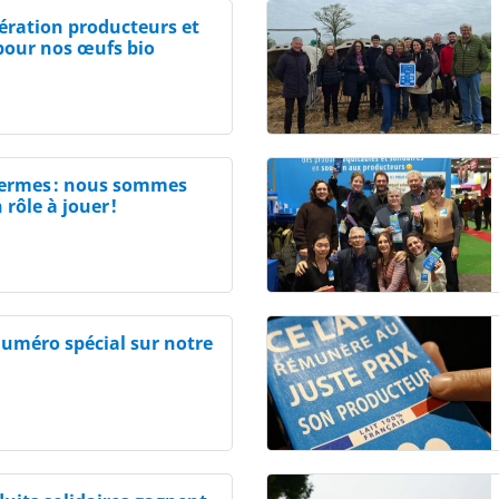
ération producteurs et
 pour nos œufs bio
fermes : nous sommes
rôle à jouer !
numéro spécial sur notre