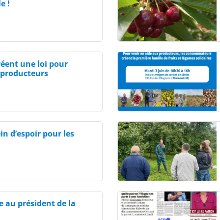
e !
éent une loi pour
s producteurs
in d’espoir pour les
 au président de la