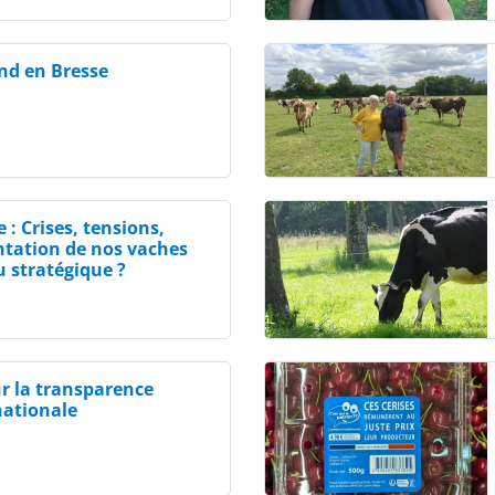
end en Bresse
 : Crises, tensions,
entation de nos vaches
u stratégique ?
 la transparence
nationale