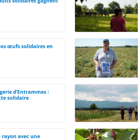
uits solidaires gagnent
s œufs solidaires en
gerie d’Entrammes :
te solidaire
en rayon avec une