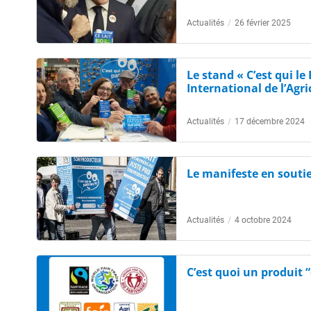
Actualités
/
26 février 2025
Le stand « C’est qui le
International de l’Agri
Actualités
/
17 décembre 2024
Le manifeste en souti
Actualités
/
4 octobre 2024
C’est quoi un produit “