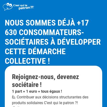
>
Rejoignez-nous, devenez sociétaire CQLP
NOUS SOMMES DÉJÀ +17
DÉMARCHE
630 CONSOMMATEURS-
PRODUITS
SOCIÉTAIRES À DÉVELOPPER
POINTS DE VENTE
CETTE DÉMARCHE
PARTICIPER
COLLECTIVE !
ACTUALITÉS
ME CONNECTER / ADHÉRER
Rejoignez-nous, devenez
sociétaire !
1 part = 1 euro = tous égaux !
🙋 Contribuer aux décisions structurantes des
produits solidaires C’est qui le patron ?!