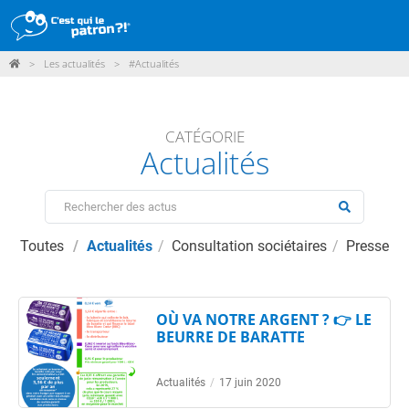
>
Les actualités
>
#Actualités
DÉMARCHE
PRODUITS
CATÉGORIE
Actualités
POINTS DE VENTE
PARTICIPER
ACTUALITÉS
Toutes
Actualités
Consultation sociétaires
Presse
ME CONNECTER / ADHÉRER
OÙ VA NOTRE ARGENT ? 👉 LE
BEURRE DE BARATTE
Actualités
/
17 juin 2020