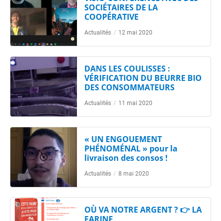
SOCIÉTAIRES DE LA
COOPÉRATIVE
Actualités
/
12 mai 2020
DANS LES COULISSES :
VÉRIFICATION DU BEURRE BIO
DES CONSOMMATEURS
Actualités
/
11 mai 2020
« UN ENGOUEMENT
PHÉNOMÉNAL » pour la
livraison des consos !
Actualités
/
8 mai 2020
OÙ VA NOTRE ARGENT ? 👉 LA
FARINE