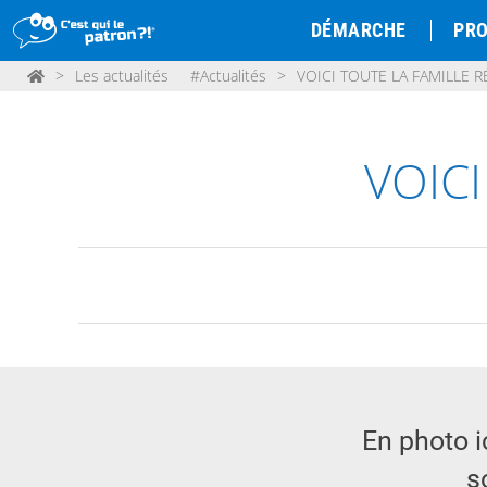
DÉMARCHE
PRO
>
Les actualités
#Actualités
>
VOICI TOUTE LA FAMILLE R
VOICI
En photo i
s