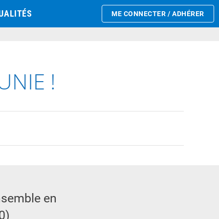
UALITÉS
ME CONNECTER / ADHÉRER
UNIE !
ensemble en
0)