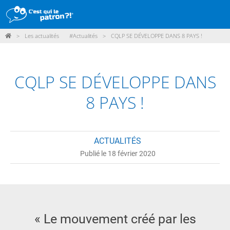
>
Les actualités
#Actualités
>
CQLP SE DÉVELOPPE DANS 8 PAYS !
DÉMARCHE
PRODUITS
CQLP SE DÉVELOPPE DANS
POINTS DE VENTE
8 PAYS !
PARTICIPER
ACTUALITÉS
ACTUALITÉS
Publié le 18 février 2020
ME CONNECTER / ADHÉRER
« Le mouvement créé par les