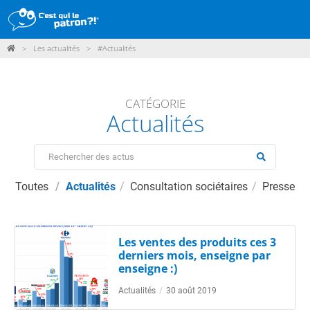
>
Les actualités
>
#Actualités
DÉMARCHE
PRODUITS
CATÉGORIE
Actualités
POINTS DE VENTE
PARTICIPER
ACTUALITÉS
Toutes
Actualités
Consultation sociétaires
Presse
ME CONNECTER / ADHÉRER
Les ventes des produits ces 3
derniers mois, enseigne par
enseigne :)
Actualités
/
30 août 2019