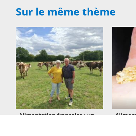
Sur le même thème
Alimentation française : un
Aliment
défi de taille pour les
Crises,
producteurs !
si l’al
vaches 