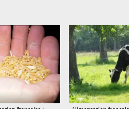
ation française :
Alimentation français
 tensions, pénuries : et
qu’est-ce que mange 
imentation de nos
vache ?
était devenue un