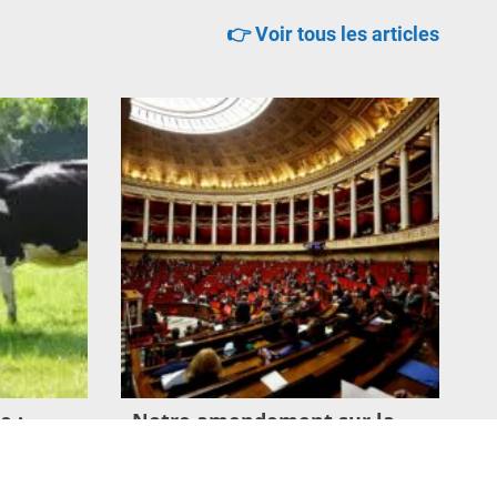
👉 Voir tous les articles
e :
Notre amendement sur la
une
transparence adopté à
l’Assemblée nationale