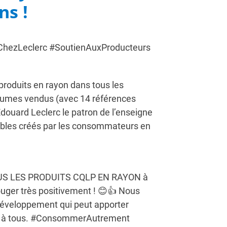
ns !
hezLeclerc #SoutienAuxProducteurs
roduits en rayon dans tous les
olumes vendus (avec 14 références
ouard Leclerc le patron de l’enseigne
tables créés par les consommateurs en
TOUS LES PRODUITS CQLP EN RAYON à
ouger très positivement ! 😊👍 Nous
e développement qui peut apporter
rci à tous. #ConsommerAutrement