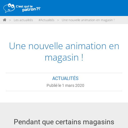
>
Les actualités
#Actualités
>
Une nouvelle animation en magasin !
DÉMARCHE
PRODUITS
Une nouvelle animation en
POINTS DE VENTE
magasin !
PARTICIPER
ACTUALITÉS
ACTUALITÉS
Publié le 1 mars 2020
ME CONNECTER / ADHÉRER
Pendant que certains magasins