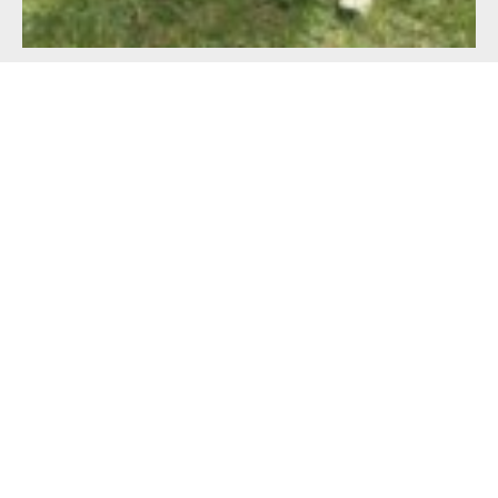
Alimentation française : un défi de taille
pour les producteurs !
23 juillet 2026
Lire l'article >