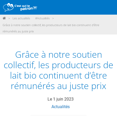
>
Les actualités
#Actualités
>
DÉMARCHE
Grâce à notre soutien collectif, les producteurs de lait bio continuent d’être
rémunérés au juste prix
PRODUITS
POINTS DE VENTE
Grâce à notre soutien
PARTICIPER
collectif, les producteurs de
ACTUALITÉS
lait bio continuent d’être
ME CONNECTER / ADHÉRER
rémunérés au juste prix
Le
1 juin 2023
Actualités