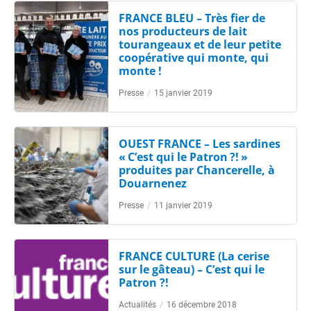
FRANCE BLEU – Très fier de
nos producteurs de lait
tourangeaux et de leur petite
coopérative qui monte, qui
monte !
Presse
/
15 janvier 2019
OUEST FRANCE – Les sardines
« C’est qui le Patron ?! »
produites par Chancerelle, à
Douarnenez
Presse
/
11 janvier 2019
FRANCE CULTURE (La cerise
sur le gâteau) – C’est qui le
Patron ?!
Actualités
/
16 décembre 2018