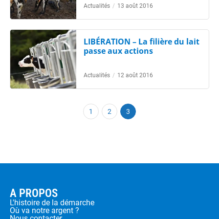
Actualités
/
13 août 2016
LIBÉRATION – La filière du lait
passe aux actions
Actualités
/
12 août 2016
1
2
3
A PROPOS
L'histoire de la démarche
Où va notre argent ?
Nous contacter