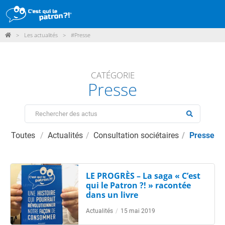
>
Les actualités
>
#Presse
DÉMARCHE
PRODUITS
CATÉGORIE
Presse
POINTS DE VENTE
PARTICIPER
ACTUALITÉS
Toutes
Actualités
Consultation sociétaires
Presse
ME CONNECTER / ADHÉRER
LE PROGRÈS – La saga « C’est
qui le Patron ?! » racontée
dans un livre
Actualités
/
15 mai 2019