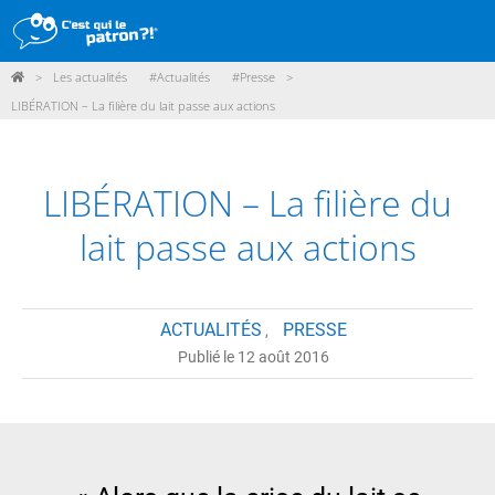
>
Les actualités
#Actualités
#Presse
>
DÉMARCHE
LIBÉRATION – La filière du lait passe aux actions
PRODUITS
POINTS DE VENTE
LIBÉRATION – La filière du
PARTICIPER
lait passe aux actions
ACTUALITÉS
ACTUALITÉS
PRESSE
,
ME CONNECTER / ADHÉRER
Publié le 12 août 2016