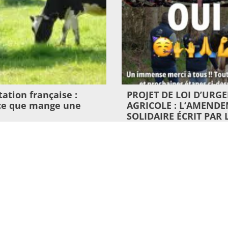
ation française :
PROJET DE LOI D’URG
-ce que mange une
AGRICOLE : L’AMEND
SOLIDAIRE ÉCRIT PAR 
CONSOMMATEURS EN
6
SOUTIEN AUX PRODUC
ADOPTÉ PAR LE SÉNAT
>
3 juillet 2026
Lire l'article >