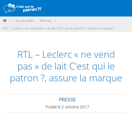
>
Les actualités
#Presse
>
DÉMARCHE
RTL – Leclerc « ne vend pas » de lait C’est qui le patron ?, assure la marque
PRODUITS
POINTS DE VENTE
RTL – Leclerc « ne vend
PARTICIPER
pas » de lait C’est qui le
ACTUALITÉS
patron ?, assure la marque
ME CONNECTER / ADHÉRER
PRESSE
Publié le 2 octobre 2017