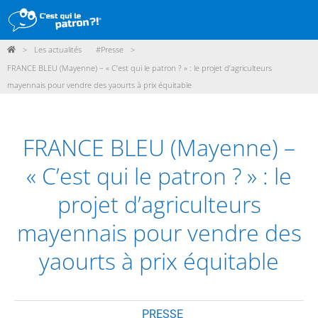
>
Les actualités
#Presse
>
DÉMARCHE
FRANCE BLEU (Mayenne) – « C’est qui le patron ? » : le projet d’agriculteurs
mayennais pour vendre des yaourts à prix équitable
PRODUITS
POINTS DE VENTE
FRANCE BLEU (Mayenne) –
PARTICIPER
« C’est qui le patron ? » : le
ACTUALITÉS
projet d’agriculteurs
ME CONNECTER / ADHÉRER
mayennais pour vendre des
yaourts à prix équitable
PRESSE