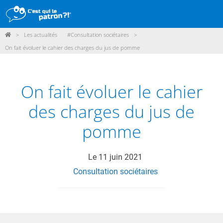
>
Les actualités
#Consultation sociétaires
>
DÉMARCHE
On fait évoluer le cahier des charges du jus de pomme
PRODUITS
POINTS DE VENTE
On fait évoluer le cahier
PARTICIPER
des charges du jus de
ACTUALITÉS
pomme
ME CONNECTER / ADHÉRER
Le
11 juin 2021
Consultation sociétaires