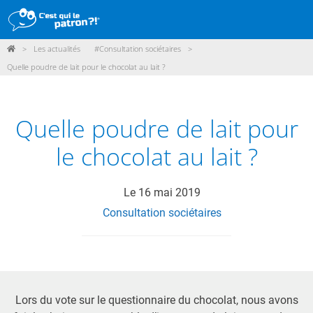
>
Les actualités
#Consultation sociétaires
>
DÉMARCHE
Quelle poudre de lait pour le chocolat au lait ?
PRODUITS
POINTS DE VENTE
Quelle poudre de lait pour
PARTICIPER
le chocolat au lait ?
ACTUALITÉS
Le
16 mai 2019
Consultation sociétaires
ME CONNECTER / ADHÉRER
Lors du vote sur le questionnaire du chocolat, nous avons