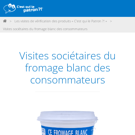
>
Les visites de vérification des produits « C’est qui le Patron ?! »
>
DÉMARCHE
Visites sociétaires du fromage blanc des consommateurs
PRODUITS
POINTS DE VENTE
Visites sociétaires du
PARTICIPER
fromage blanc des
ACTUALITÉS
consommateurs
ME CONNECTER / ADHÉRER