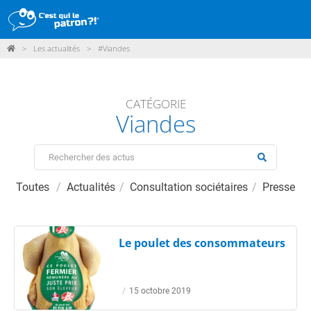
>
Les actualités
>
#Viandes
DÉMARCHE
PRODUITS
CATÉGORIE
Viandes
POINTS DE VENTE
PARTICIPER
ACTUALITÉS
Toutes
Actualités
Consultation sociétaires
Presse
ME CONNECTER / ADHÉRER
Le poulet des consommateurs
/
15 octobre 2019