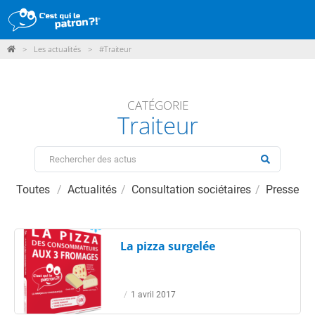
>
Les actualités
>
#Traiteur
DÉMARCHE
PRODUITS
CATÉGORIE
Traiteur
POINTS DE VENTE
PARTICIPER
ACTUALITÉS
Toutes
Actualités
Consultation sociétaires
Presse
ME CONNECTER / ADHÉRER
La pizza surgelée
/
1 avril 2017