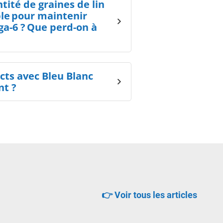
tité de graines de lin
ble pour maintenir
ga-6 ? Que perd-on à
cts avec Bleu Blanc
nt ?
👉 Voir tous les articles