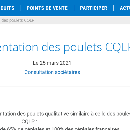
DUITS
POINTS DE VENTE
PARTICIPER
ACT
n des poulets CQLP
entation des poulets CQL
Le
25 mars 2021
Consultation sociétaires
tion des poulets qualitative similaire à celle des poule
CQLP :
 65% de céréales et 100% des céréales françaises,