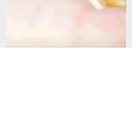
Alimentation française : Crises, tensions,
pénuries : et si l’alimentation de nos
vaches était devenue un enjeu
stratégique ?
16 juillet 2026
Lire l'article >