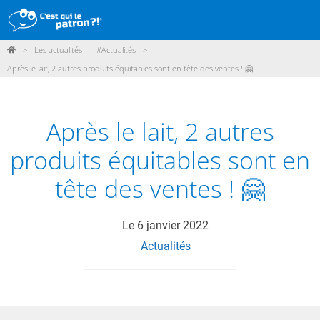
>
Les actualités
#Actualités
>
DÉMARCHE
Après le lait, 2 autres produits équitables sont en tête des ventes ! 🤗
PRODUITS
POINTS DE VENTE
Après le lait, 2 autres
PARTICIPER
produits équitables sont en
ACTUALITÉS
tête des ventes ! 🤗
ME CONNECTER / ADHÉRER
Le
6 janvier 2022
Actualités