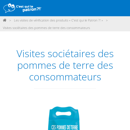
>
Les visites de vérification des produits « C’est qui le Patron ?! »
>
DÉMARCHE
Visites sociétaires des pommes de terre des consommateurs
PRODUITS
POINTS DE VENTE
Visites sociétaires des
PARTICIPER
pommes de terre des
ACTUALITÉS
consommateurs
ME CONNECTER / ADHÉRER