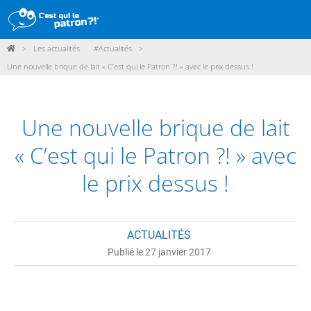
>
Les actualités
#Actualités
>
DÉMARCHE
Une nouvelle brique de lait « C’est qui le Patron ?! » avec le prix dessus !
PRODUITS
POINTS DE VENTE
Une nouvelle brique de lait
PARTICIPER
« C’est qui le Patron ?! » avec
ACTUALITÉS
le prix dessus !
ME CONNECTER / ADHÉRER
ACTUALITÉS
Publié le 27 janvier 2017