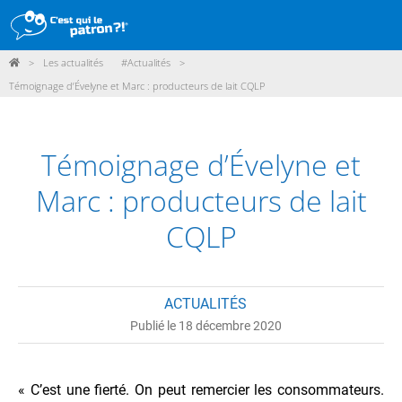
>
Les actualités
#Actualités
>
DÉMARCHE
Témoignage d’Évelyne et Marc : producteurs de lait CQLP
PRODUITS
POINTS DE VENTE
Témoignage d’Évelyne et
PARTICIPER
Marc : producteurs de lait
ACTUALITÉS
CQLP
ME CONNECTER / ADHÉRER
ACTUALITÉS
Publié le 18 décembre 2020
« C’est une fierté. On peut remercier les consommateurs.