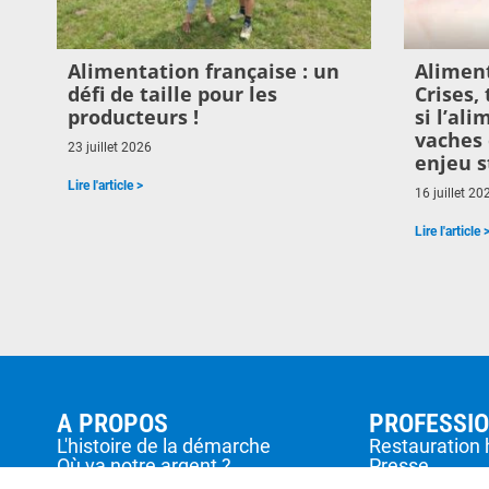
Alimentation française : un
Aliment
défi de taille pour les
Crises,
producteurs !
si l’al
vaches 
23 juillet 2026
enjeu s
Lire l'article >
16 juillet 20
Lire l'article 
A PROPOS
PROFESSI
L'histoire de la démarche
Restauration 
Où va notre argent ?
Presse
Nous contacter