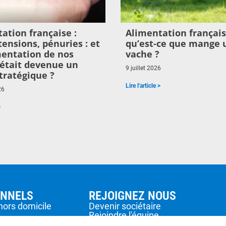
ation française :
Alimentation français
 tensions, pénuries : et
qu’est-ce que mange 
imentation de nos
vache ?
était devenue un
9 juillet 2026
tratégique ?
Lire l'article >
26
>
ONNELS
REJOIGNEZ NOUS
hors domicile
Devenir sociétaire
Rejoindre l'équipe