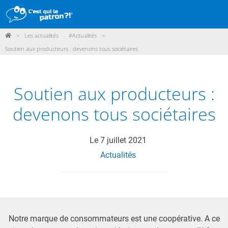
>
Les actualités
#Actualités
>
DÉMARCHE
Soutien aux producteurs : devenons tous sociétaires
PRODUITS
POINTS DE VENTE
Soutien aux producteurs :
PARTICIPER
devenons tous sociétaires
ACTUALITÉS
Le
7 juillet 2021
Actualités
ME CONNECTER / ADHÉRER
Notre marque de consommateurs est une coopérative. A ce