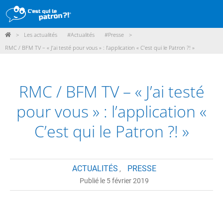
>
Les actualités
#Actualités
#Presse
>
DÉMARCHE
RMC / BFM TV – « J’ai testé pour vous » : l’application « C’est qui le Patron ?! »
PRODUITS
POINTS DE VENTE
RMC / BFM TV – « J’ai testé
PARTICIPER
pour vous » : l’application «
ACTUALITÉS
C’est qui le Patron ?! »
ME CONNECTER / ADHÉRER
ACTUALITÉS
PRESSE
,
Publié le 5 février 2019