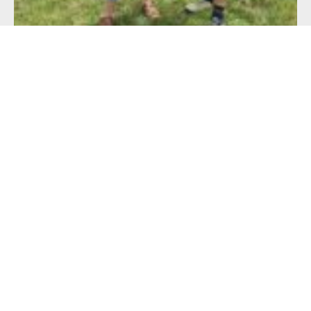
Alimentation française : un défi de taille
pour les producteurs !
23 juillet 2026
Lire l'article >