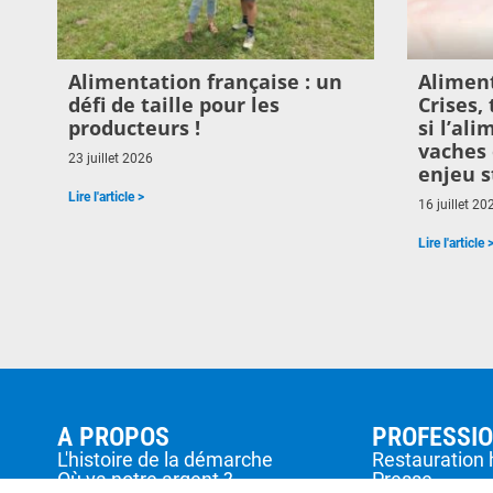
Alimentation française : un
Aliment
défi de taille pour les
Crises,
producteurs !
si l’al
vaches 
23 juillet 2026
enjeu s
Lire l'article >
16 juillet 20
Lire l'article 
A PROPOS
PROFESSI
L'histoire de la démarche
Restauration 
Où va notre argent ?
Presse