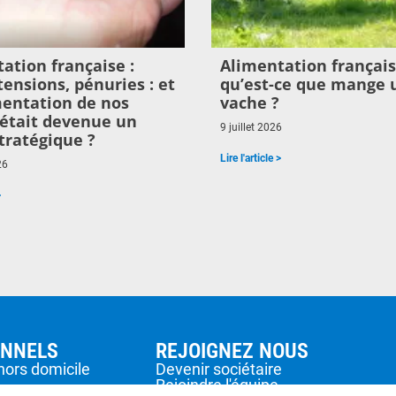
ation française :
Alimentation français
 tensions, pénuries : et
qu’est-ce que mange 
imentation de nos
vache ?
était devenue un
9 juillet 2026
tratégique ?
Lire l'article >
26
>
ONNELS
REJOIGNEZ NOUS
hors domicile
Devenir sociétaire
Rejoindre l'équipe