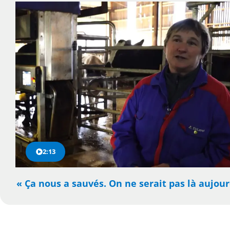
2:13
« Ça nous a sauvés. On ne serait pas là aujour