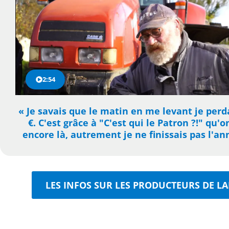
2:54
« Je savais que le matin en me levant je perd
€. C'est grâce à "C'est qui le Patron ?!" qu'o
encore là, autrement je ne finissais pas l'an
LES INFOS SUR LES PRODUCTEURS DE LA