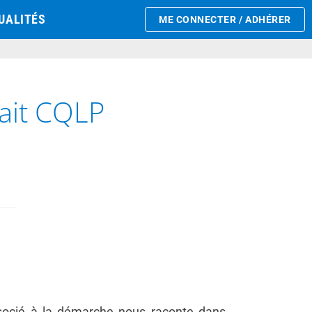
UALITÉS
ME CONNECTER / ADHÉRER
lait CQLP
ssocié à la démarche nous raconte dans