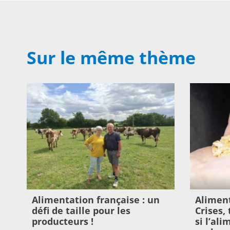
Sur le même thème
Alimentation française : un
Aliment
défi de taille pour les
Crises,
producteurs !
si l’al