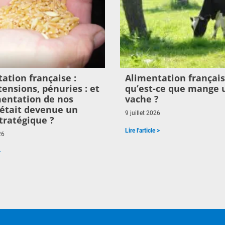
ation française :
Alimentation français
 tensions, pénuries : et
qu’est-ce que mange 
imentation de nos
vache ?
était devenue un
9 juillet 2026
tratégique ?
Lire l'article >
26
>