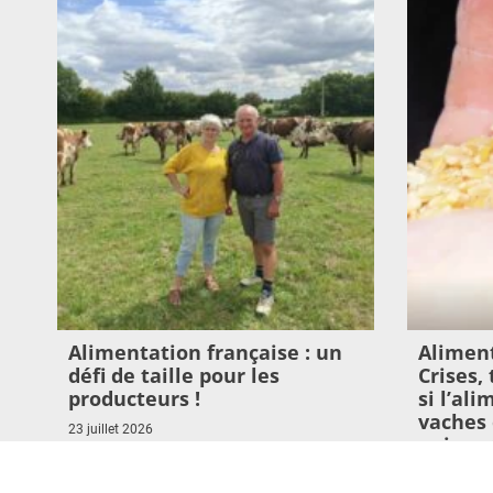
Alimentation française : un
Aliment
défi de taille pour les
Crises,
producteurs !
si l’al
vaches 
23 juillet 2026
enjeu s
Lire l'article >
16 juillet 20