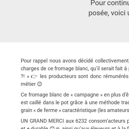
Pour continu
posée, voici 
Pour rappel nous avons décidé collectivement,
charges de ce fromage blanc, qu’il serait fait à p
?! »
👉
les producteurs sont donc rémunéré
métier
😊
Ce fromage blanc de « campagne » en plus d’êt
est caillé dans le pot grâce à une méthode trad
grain « de ferme » caractéristique (les amateurs
UN GRAND MERCI aux 6232 consom’acteurs pou
et + durable
😊
🙏
ainsi qu’aux éleveurs et à la 