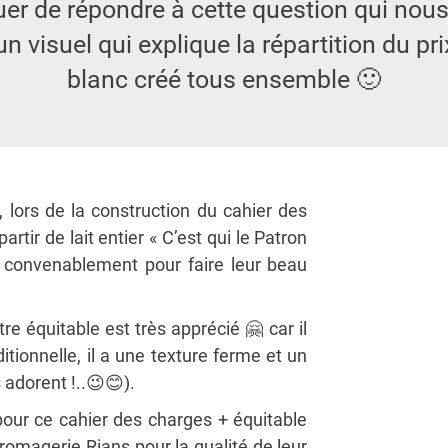
er de répondre à cette question qui nou
un visuel qui explique la répartition du p
blanc créé tous ensemble 🙂
 lors de la construction du cahier des
artir de lait entier « C’est qui le Patron
s convenablement
pour faire leur beau
re équitable est très apprécié
🤗
car il
itionnelle, il a une texture ferme et un
 adorent !..
😉
😊
).
r ce cahier des charges + équitable
fromagerie Rians pour la qualité de leur