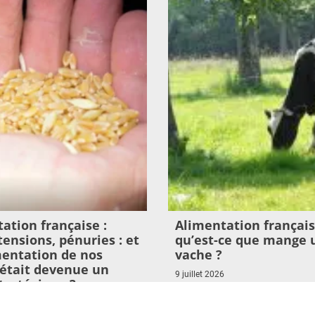
ation française :
Alimentation français
 tensions, pénuries : et
qu’est-ce que mange 
imentation de nos
vache ?
était devenue un
9 juillet 2026
tratégique ?
Lire l'article >
26