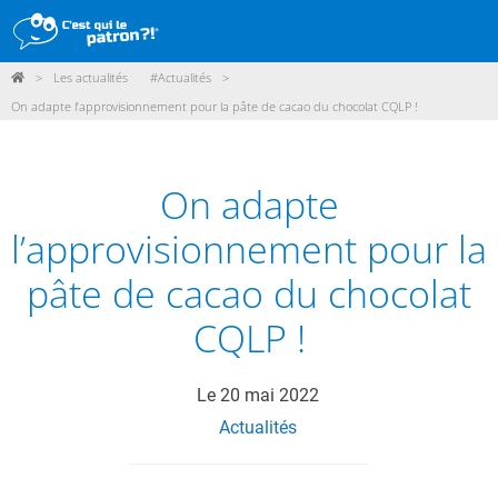
>
Les actualités
#Actualités
>
DÉMARCHE
On adapte l’approvisionnement pour la pâte de cacao du chocolat CQLP !
PRODUITS
POINTS DE VENTE
On adapte
PARTICIPER
l’approvisionnement pour la
ACTUALITÉS
pâte de cacao du chocolat
CQLP !
ME CONNECTER / ADHÉRER
Le
20 mai 2022
Actualités