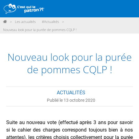
>
Les actualités
#Actualités
>
DÉMARCHE
Nouveau look pour la purée de pommes CQLP !
PRODUITS
POINTS DE VENTE
Nouveau look pour la purée
PARTICIPER
de pommes CQLP !
ACTUALITÉS
ACTUALITÉS
ME CONNECTER / ADHÉRER
Publié le 13 octobre 2020
Suite au nouveau vote (effectué après 3 ans pour savoir
si le cahier des charges correspond toujours bien à nos
attentes), les critères choisis collectivement pour la purée