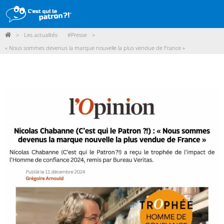
>
Les actualités
#Presse
>
DÉMARCHE
« Nous sommes devenus la marque nouvelle la plus vendue de France »
PRODUITS
POINTS DE VENTE
PARTICIPER
ACTUALITÉS
ME CONNECTER / ADHÉRER