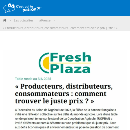
>
Les actualités
#Presse
>
DÉMARCHE
« Producteurs, distributeurs, consommateurs : comment trouver le prix juste ? »
PRODUITS
POINTS DE VENTE
PARTICIPER
ACTUALITÉS
ME CONNECTER / ADHÉRER