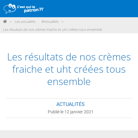
>
Les actualités
#Actualités
>
DÉMARCHE
Les résultats de nos crèmes fraiche et uht créées tous ensemble
PRODUITS
POINTS DE VENTE
Les résultats de nos crèmes
PARTICIPER
fraiche et uht créées tous
ACTUALITÉS
ensemble
ME CONNECTER / ADHÉRER
ACTUALITÉS
Publié le 12 janvier 2021