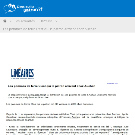
>
Les actualités
#Presse
>
DÉMARCHE
Les pommes de terre C’est qui le patron arrivent chez Auchan
PRODUITS
POINTS DE VENTE
PARTICIPER
ACTUALITÉS
ME CONNECTER / ADHÉRER