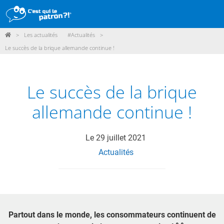
>
Les actualités
#Actualités
>
DÉMARCHE
Le succès de la brique allemande continue !
PRODUITS
POINTS DE VENTE
Le succès de la brique
PARTICIPER
allemande continue !
ACTUALITÉS
Le
29 juillet 2021
Actualités
ME CONNECTER / ADHÉRER
Partout dans le monde, les consommateurs continuent de