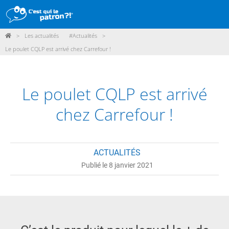
>
Les actualités
#Actualités
>
DÉMARCHE
Le poulet CQLP est arrivé chez Carrefour !
PRODUITS
POINTS DE VENTE
Le poulet CQLP est arrivé
PARTICIPER
chez Carrefour !
ACTUALITÉS
ACTUALITÉS
ME CONNECTER / ADHÉRER
Publié le 8 janvier 2021