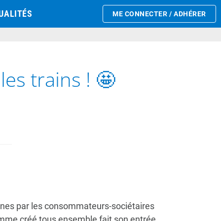
UALITÉS
ME CONNECTER / ADHÉRER
es trains ! 🤩
ines par les consommateurs-sociétaires
pomme créé tous ensemble fait son entrée