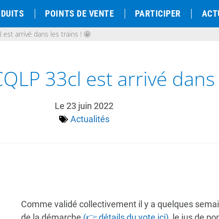
DUITS
POINTS DE VENTE
PARTICIPER
ACT
st arrivé dans les trains ! 🤩
LP 33cl est arrivé dans l
Le
23 juin 2022
Actualités
Comme validé collectivement il y a quelques sema
de la démarche
(👉 détails du vote ici)
, le jus de 