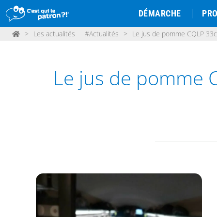
DÉMARCHE
PRO
>
Les actualités
#Actualités
>
Le jus de pomme CQLP 33cl e
Le jus de pomme CQ