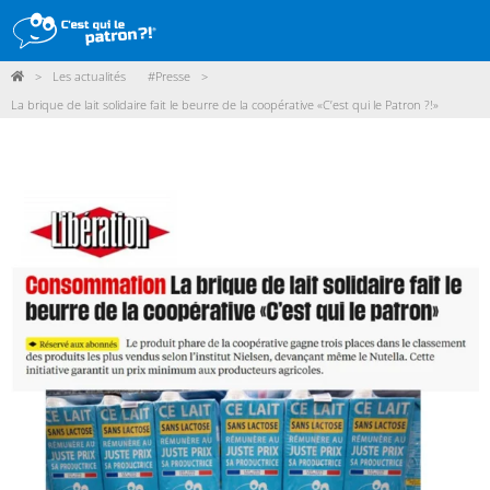
>
Les actualités
#Presse
>
DÉMARCHE
La brique de lait solidaire fait le beurre de la coopérative «C’est qui le Patron ?!»
PRODUITS
POINTS DE VENTE
PARTICIPER
ACTUALITÉS
ME CONNECTER / ADHÉRER