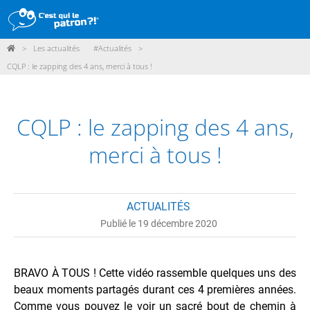
>
Les actualités
#Actualités
>
DÉMARCHE
CQLP : le zapping des 4 ans, merci à tous !
PRODUITS
POINTS DE VENTE
CQLP : le zapping des 4 ans,
PARTICIPER
merci à tous !
ACTUALITÉS
ACTUALITÉS
ME CONNECTER / ADHÉRER
Publié le 19 décembre 2020
BRAVO À TOUS ! Cette vidéo rassemble quelques uns des
beaux moments partagés durant ces 4 premières années.
Comme vous pouvez le voir un sacré bout de chemin à