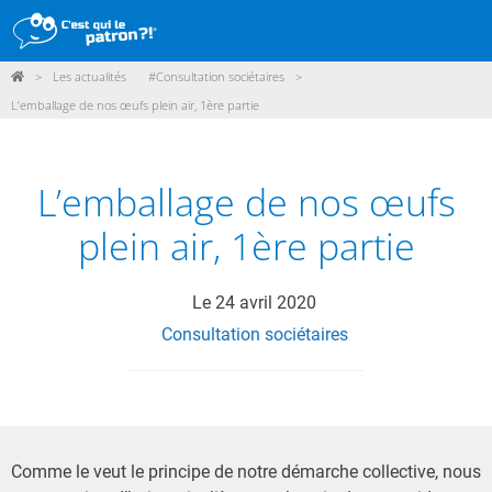
>
Les actualités
#Consultation sociétaires
>
DÉMARCHE
L’emballage de nos œufs plein air, 1ère partie
PRODUITS
POINTS DE VENTE
L’emballage de nos œufs
PARTICIPER
plein air, 1ère partie
ACTUALITÉS
Le
24 avril 2020
Consultation sociétaires
ME CONNECTER / ADHÉRER
Comme le veut le principe de notre démarche collective, nous