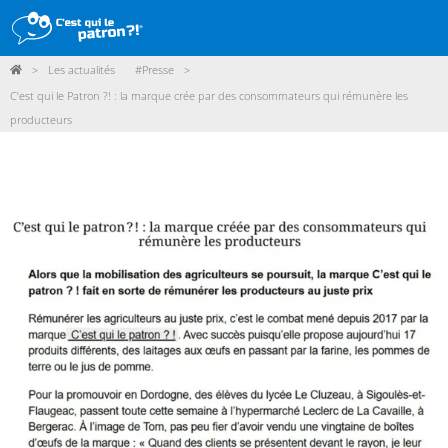
>
Les actualités
#Presse
>
DÉMARCHE
C’est qui le Patron ?! : la marque crée par des consommateurs qui rémunère les
producteurs
PRODUITS
POINTS DE VENTE
PARTICIPER
ACTUALITÉS
ME CONNECTER / ADHÉRER