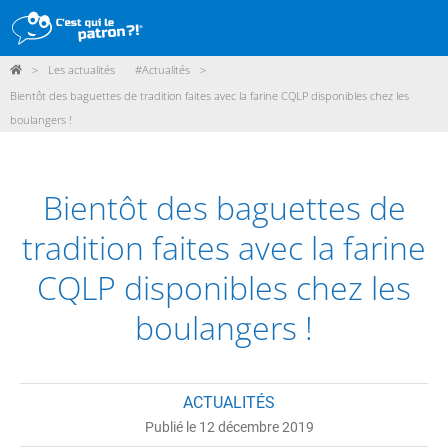
>
Les actualités
#Actualités
>
DÉMARCHE
Bientôt des baguettes de tradition faites avec la farine CQLP disponibles chez les
boulangers !
PRODUITS
POINTS DE VENTE
Bientôt des baguettes de
PARTICIPER
tradition faites avec la farine
ACTUALITÉS
CQLP disponibles chez les
ME CONNECTER / ADHÉRER
boulangers !
ACTUALITÉS
Publié le 12 décembre 2019