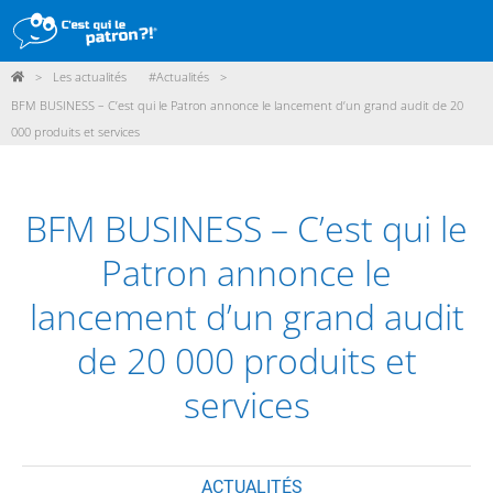
>
Les actualités
#Actualités
>
DÉMARCHE
BFM BUSINESS – C’est qui le Patron annonce le lancement d’un grand audit de 20
000 produits et services
PRODUITS
POINTS DE VENTE
BFM BUSINESS – C’est qui le
PARTICIPER
Patron annonce le
ACTUALITÉS
lancement d’un grand audit
ME CONNECTER / ADHÉRER
de 20 000 produits et
services
ACTUALITÉS