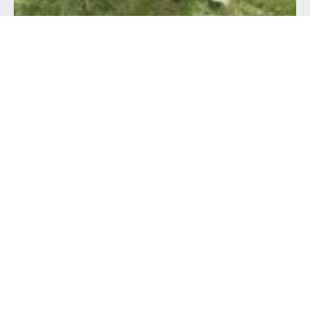
Alimentation française : un défi de taille
pour les producteurs !
23 juillet 2026
Lire l'article >