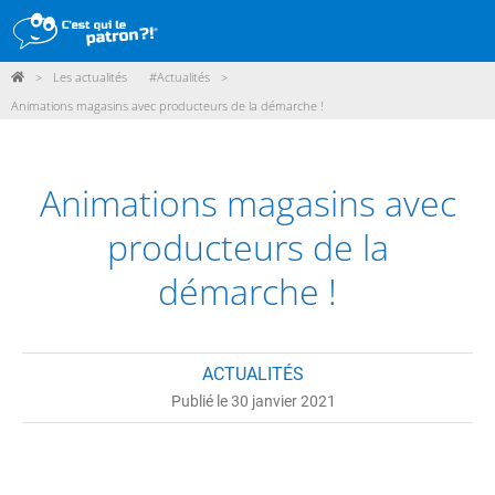
>
Les actualités
#Actualités
>
DÉMARCHE
Animations magasins avec producteurs de la démarche !
PRODUITS
POINTS DE VENTE
Animations magasins avec
PARTICIPER
producteurs de la
ACTUALITÉS
démarche !
ME CONNECTER / ADHÉRER
ACTUALITÉS
Publié le 30 janvier 2021