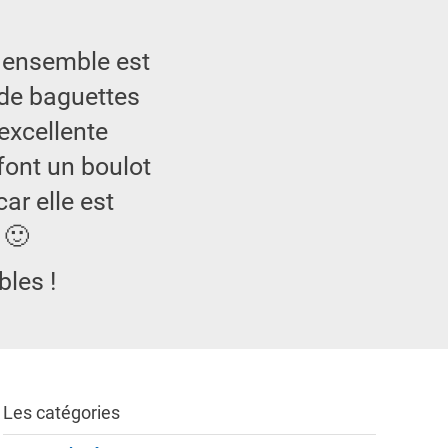
s ensemble est
s de baguettes
 excellente
font un boulot
r elle est
 🙂
bles !
Les catégories