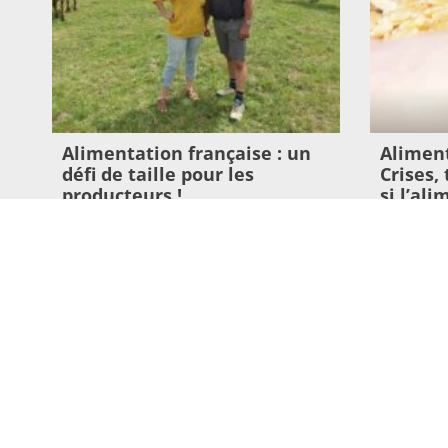
Alimentation française : un
Aliment
défi de taille pour les
Crises,
producteurs !
si l’al
vaches 
23 juillet 2026
enjeu s
Lire l'article >
16 juillet 20
Lire l'article 