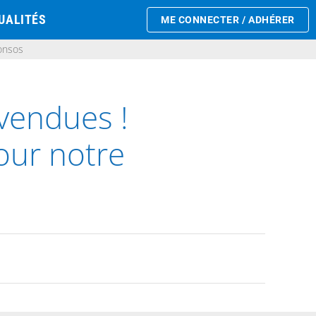
UALITÉS
ME CONNECTER / ADHÉRER
onsos
vendues !
our notre