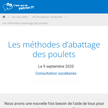
>
Les actualités
#Consultation sociétaires
>
DÉMARCHE
Les méthodes d’abattage des poulets
PRODUITS
POINTS DE VENTE
Les méthodes d’abattage
PARTICIPER
des poulets
ACTUALITÉS
Le
9 septembre 2020
Consultation sociétaires
ME CONNECTER / ADHÉRER
Nous avons une nouvelle fois besoin de l’aide de tous pour