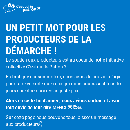
>
Un petit mot pour les producteurs de la démarche !​
UN PETIT MOT POUR LES
DÉMARCHE
PRODUCTEURS DE LA
PRODUITS
DÉMARCHE !​
POINTS DE VENTE
Le soutien aux producteurs est au coeur de notre initiative
PARTICIPER
collective C’est qui le Patron ?!.
ACTUALITÉS
En tant que consommateur, nous avons le pouvoir d’agir
pour faire en sorte que ceux qui nous nourrissent tous les
ME CONNECTER / ADHÉRER
jours soient rémunérés au juste prix.
Alors en cette fin d’année, nous avions surtout et avant
tout envie de leur dire MERCI 💌😊🙏
Sur cette page nous pouvons tous laisser un message
aux producteurs👇